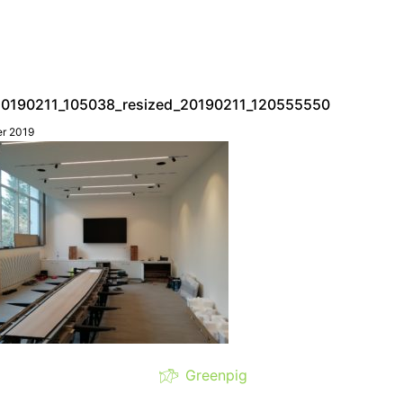
0190211_105038_resized_20190211_120555550
er 2019
Greenpig