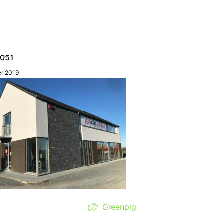
9051
er 2019
Greenpig