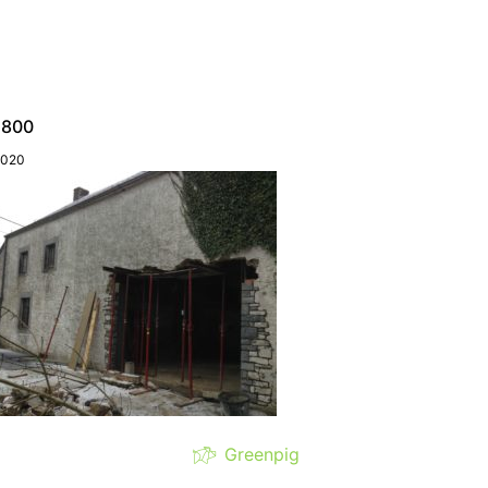
2800
2020
Greenpig