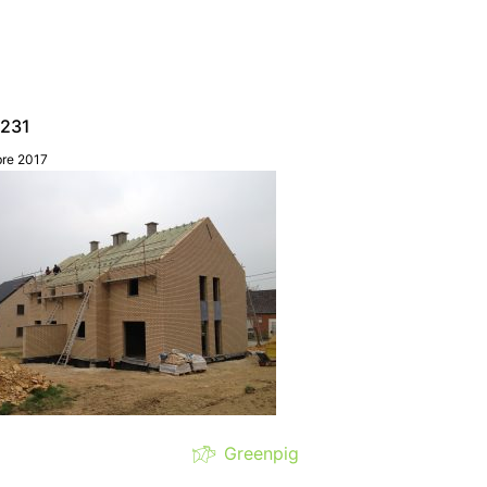
6231
bre 2017
Greenpig